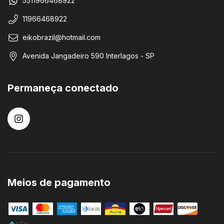
5511966468922
11966468922
eikobrazil@hotmail.com
Avenida Jangadeiro 590 Interlagos - SP
Permaneça conectado
Meios de pagamento