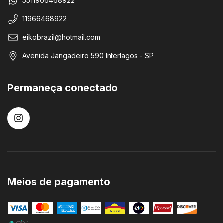
5511966468922
11966468922
eikobrazil@hotmail.com
Avenida Jangadeiro 590 Interlagos - SP
Permaneça conectado
Meios de pagamento