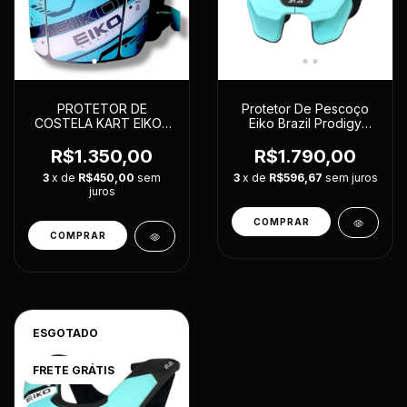
PROTETOR DE
Protetor De Pescoço
COSTELA KART EIKO /
Eiko Brazil Prodigy
PARAGON
Esportivo Kart Moto
R$1.350,00
R$1.790,00
3
x de
R$450,00
sem
3
x de
R$596,67
sem juros
juros
COMPRAR
ESGOTADO
FRETE GRÁTIS