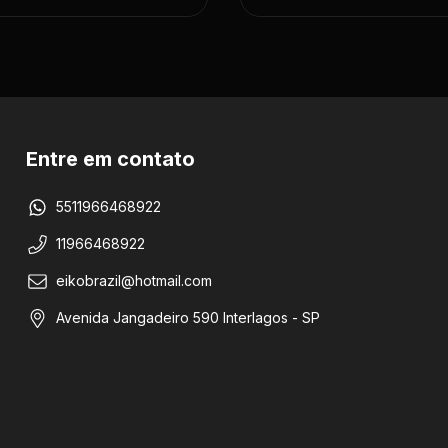
Entre em contato
5511966468922
11966468922
eikobrazil@hotmail.com
Avenida Jangadeiro 590 Interlagos - SP