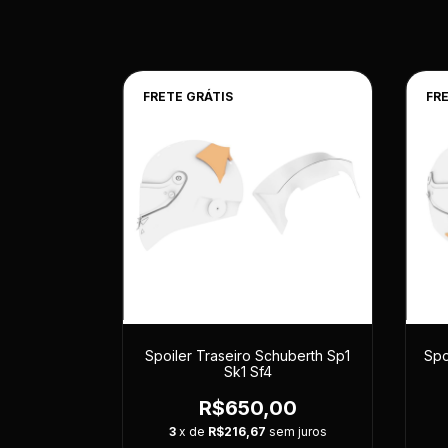
FRETE GRÁTIS
FR
Spoiler Traseiro Schuberth Sp1
Spo
Sk1 Sf4
R$650,00
3
x de
R$216,67
sem juros