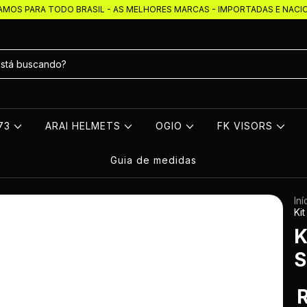
AMOS PARA TODO BRASIL - AS MELHORES MARCAS - IMPORTADAS E NACI
273
ARAI HELMETS
OGIO
FK VISORS
Guia de medidas
Iní
Ki
K
S