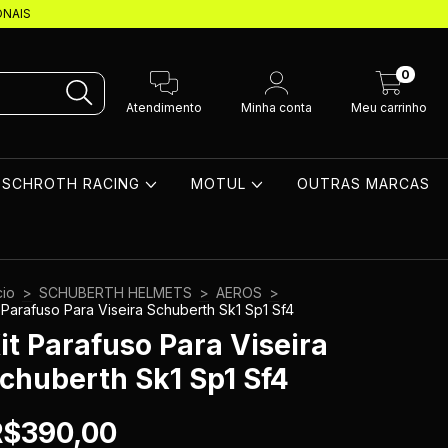
ONAIS
0
Atendimento
Minha conta
Meu carrinho
SCHROTH RACING
MOTUL
OUTRAS MARCAS
cio
>
SCHUBERTH HELMETS
>
AEROS
>
t Parafuso Para Viseira Schuberth Sk1 Sp1 Sf4
it Parafuso Para Viseira
chuberth Sk1 Sp1 Sf4
R$390,00