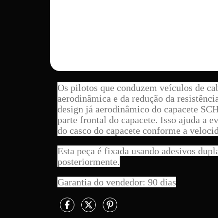
Os pilotos que conduzem veículos de ca
aerodinâmica e da redução da resistênci
design já aerodinâmico do capacete SC
parte frontal do capacete. Isso ajuda a e
do casco do capacete conforme a velocid
Esta peça é fixada usando adesivos dupl
posteriormente.
Garantia do vendedor: 90 dias