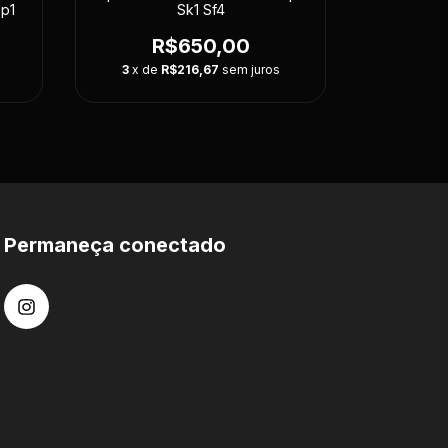
Sp1
Sk1 Sf4
R$650,00
3
x de
R$216,67
sem juros
Permaneça conectado