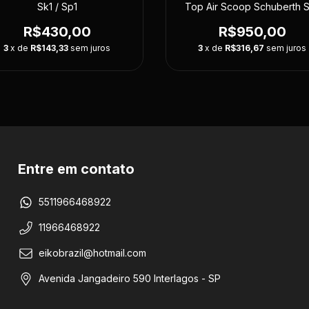
Sk1 / Sp1
Top Air Scoop Schuberth 
R$430,00
R$950,00
3
x de
R$143,33
sem juros
3
x de
R$316,67
sem juros
Entre em contato
5511966468922
11966468922
eikobrazil@hotmail.com
Avenida Jangadeiro 590 Interlagos - SP