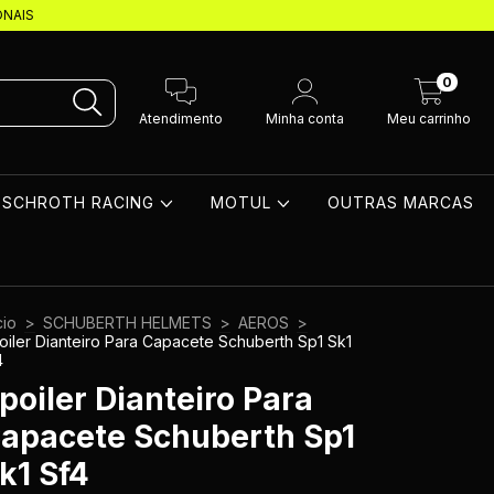
ONAIS
0
Atendimento
Minha conta
Meu carrinho
SCHROTH RACING
MOTUL
OUTRAS MARCAS
cio
>
SCHUBERTH HELMETS
>
AEROS
>
oiler Dianteiro Para Capacete Schuberth Sp1 Sk1
4
poiler Dianteiro Para
apacete Schuberth Sp1
k1 Sf4