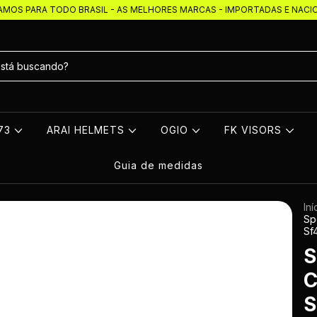
AMOS PARA TODO BRASIL - AS MELHORES MARCAS - IMPORTADAS E NACI
273
ARAI HELMETS
OGIO
FK VISORS
Guia de medidas
Iní
Sp
Sf
S
C
S